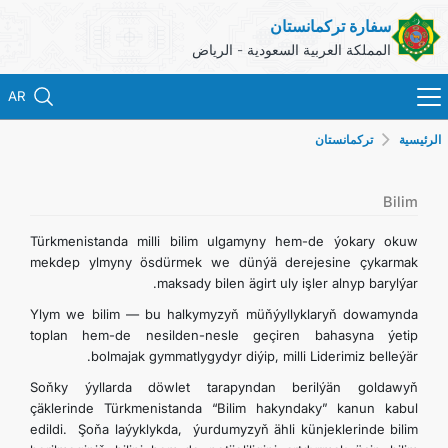
سفارة تركمانستان
المملكة العربية السعودية - الرياض
AR
الرئيسية
تركمانستان
الرئيسية
الأخبار
Bilim
Türkmenistanda milli bilim ulgamyny hem-de ýokary okuw
تركمانستان
mekdep ylmyny ösdürmek we dünýä derejesine çykarmak
maksady bilen ägirt uly işler alnyp barylýar.
الخدمات القنصلية
Ylym we bilim — bu halkymyzyň müňýyllyklaryň dowamynda
toplan hem-de nesilden-nesle geçiren bahasyna ýetip
bolmajak gymmatlygydyr diýip, milli Liderimiz belleýär.
وزارة الخارجية لتركمانستان
Soňky ýyllarda döwlet tarapyndan berilýän goldawyň
çäklerinde Türkmenistanda “Bilim hakyndaky” kanun kabul
معلومات الاتصال
edildi. Şoňa laýyklykda, ýurdumyzyň ähli künjeklerinde bilim