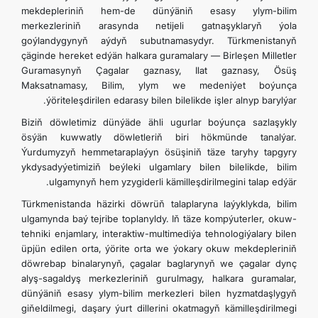
mekdepleriniň hem-de dünýäniň esasy ylym-bilim
merkezleriniň arasynda netijeli gatnaşyklaryň ýola
goýlandygynyň aýdyň subutnamasydyr. Türkmenistanyň
çäginde hereket edýän halkara guramalary — Birleşen Milletler
Guramasynyň Çagalar gaznasy, Ilat gaznasy, Ösüş
Maksatnamasy, Bilim, ylym we medeniýet boýunça
ýöriteleşdirilen edarasy bilen bilelikde işler alnyp barylýar.
Biziň döwletimiz dünýäde ähli ugurlar boýunça sazlaşykly
ösýän kuwwatly döwletleriň biri hökmünde tanalýar.
Ýurdumyzyň hemmetaraplaýyn ösüşiniň täze taryhy tapgyry
ykdysadyýetimiziň beýleki ulgamlary bilen bilelikde, bilim
ulgamynyň hem yzygiderli kämilleşdirilmegini talap edýär.
Türkmenistanda häzirki döwrüň talaplaryna laýyklykda, bilim
ulgamynda baý tejribe toplanyldy. Iň täze kompýuterler, okuw-
tehniki enjamlary, interaktiw-multimediýa tehnologiýalary bilen
üpjün edilen orta, ýörite orta we ýokary okuw mekdepleriniň
döwrebap binalarynyň, çagalar baglarynyň we çagalar dynç
alyş-sagaldyş merkezleriniň gurulmagy, halkara guramalar,
dünýäniň esasy ylym-bilim merkezleri bilen hyzmatdaşlygyň
giňeldilmegi, daşary ýurt dillerini okatmagyň kämilleşdirilmegi