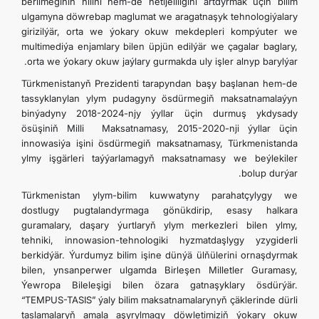
berilmeginiň hilini hem-de netijeliligini artdyrmak üçin bilim
ulgamyna döwrebap maglumat we aragatnaşyk tehnologiýalary
girizilýär, orta we ýokary okuw mekdepleri kompýuter we
multimediýa enjamlary bilen üpjün edilýär we çagalar baglary,
orta we ýokary okuw jaýlary gurmakda uly işler alnyp barylýar.
Türkmenistanyň Prezidenti tarapyndan başy başlanan hem-de
tassyklanylan ylym pudagyny ösdürmegiň maksatnamalaýyn
binýadyny 2018-2024-njy ýyllar üçin durmuş ykdysady
ösüşiniň Milli Maksatnamasy, 2015-2020-nji ýyllar üçin
innowasiýa işini ösdürmegiň maksatnamasy, Türkmenistanda
ylmy işgärleri taýýarlamagyň maksatnamasy we beýlekiler
bolup durýar.
Türkmenistan ylym-bilim kuwwatyny parahatçylygy we
dostlugy pugtalandyrmaga gönükdirip, esasy halkara
guramalary, daşary ýurtlaryň ylym merkezleri bilen ylmy,
tehniki, innowasion-tehnologiki hyzmatdaşlygy yzygiderli
berkidýär. Ýurdumyz bilim işine dünýä ülňülerini ornaşdyrmak
bilen, ynsanperwer ulgamda Birleşen Milletler Guramasy,
Ýewropa Bileleşigi bilen özara gatnaşyklary ösdürýär.
“TEMPUS-TASIS” ýaly bilim maksatnamalarynyň çäklerinde dürli
taslamalaryň amala aşyrylmagy döwletimiziň ýokary okuw