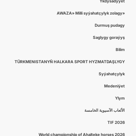
Ykdysadyýet
«AWAZA» Milli syýahatçylyk zolagy
Durmuş pudagy
Saglygy goraýyş
Bilim
TÜRKMENISTANYŇ HALKARA SPORT HYZMATDAŞLYGY
Syýahatçylyk
Medeniýet
Ylym
الألعاب الآسيوية الخامسة
TIF 2026
World championship of Ahalteke horses 2026