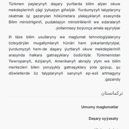
Türkmen ýaşlarynyň daşary ýurtlarda bilim alýan okuw
mekdepleriniň çägi ýylsaýyn giňelýär. Ýurdumyzyň talyplaryny
okatmak işi gazanylan hökümetara ylalaşyklaryň esasynda
Bilim ministrliginiň, pudaklaýyn ministrlikleriň we edaralaryň
ýollanmasy boýunça amala aşyrylýar.
Iň täze bilim usullaryny we maglumat tehnologiýalaryny
özleşdirýän mugallymlaryň hünäri hem ýokarlandyrylýar,
ýurdumyzyň hem-de daşary ýurtlaryň okuw mekdepleriniň
arasynda halkara gatnaşyklary ösdürilýär. Türkmenistan
Ýewropanyň, Aziýanyň, Amerikanyň abraýly ylym we bilim
merkezleri bilen ysnyşykly gatnaşyklary ýola goýup, şu
döwletlerde öz talyplarynyň sanynyň ep-esli artmagyny
gazandy.
تركمانستان
Umumy maglumatlar
Daşary syýasaty