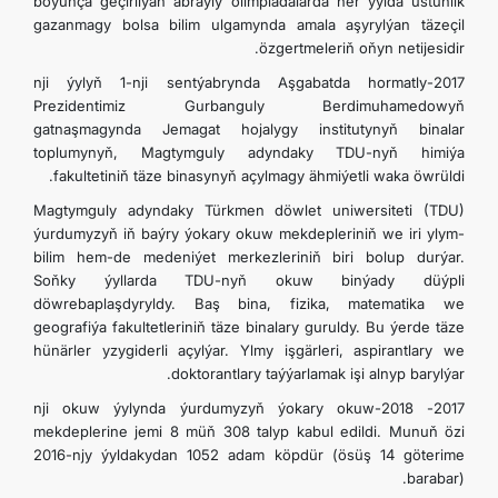
boýunça geçirilýän abraýly olimpiadalarda her ýylda üstünlik
gazanmagy bolsa bilim ulgamynda amala aşyrylýan täzeçil
özgertmeleriň oňyn netijesidir.
2017-nji ýylyň 1-nji sentýabrynda Aşgabatda hormatly
Prezidentimiz Gurbanguly Berdimuhamedowyň
gatnaşmagynda Jemagat hojalygy institutynyň binalar
toplumynyň, Magtymguly adyndaky TDU-nyň himiýa
fakultetiniň täze binasynyň açylmagy ähmiýetli waka öwrüldi.
Magtymguly adyndaky Türkmen döwlet uniwersiteti (TDU)
ýurdumyzyň iň baýry ýokary okuw mekdepleriniň we iri ylym-
bilim hem-de medeniýet merkezleriniň biri bolup durýar.
Soňky ýyllarda TDU-nyň okuw binýady düýpli
döwrebaplaşdyryldy. Baş bina, fizika, matematika we
geografiýa fakultetleriniň täze binalary guruldy. Bu ýerde täze
hünärler yzygiderli açylýar. Ylmy işgärleri, aspirantlary we
doktorantlary taýýarlamak işi alnyp barylýar.
2017- 2018-nji okuw ýylynda ýurdumyzyň ýokary okuw
mekdeplerine jemi 8 müň 308 talyp kabul edildi. Munuň özi
2016-njy ýyldakydan 1052 adam köpdür (ösüş 14 göterime
barabar).