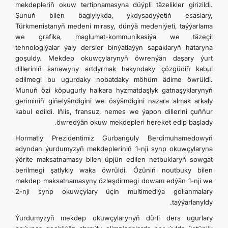
mekdepleriň okuw tertipnamasyna düýpli täzelikler girizildi.
Şunuň bilen baglylykda, ykdysadyýetiň esaslary,
Türkmenistanyň medeni mirasy, dünýä medeniýeti, taýýarlama
we grafika, maglumat-kommunikasiýa we täzeçil
tehnologiýalar ýaly dersler binýatlaýyn sapaklaryň hataryna
goşuldy. Mekdep okuwçylarynyň öwrenýän daşary ýurt
dilleriniň sanawyny artdyrmak hakyndaky çözgüdiň kabul
edilmegi bu ugurdaky nobatdaky möhüm ädime öwrüldi.
Munuň özi köpugurly halkara hyzmatdaşlyk gatnaşyklarynyň
geriminiň giňelýändigini we ösýändigini nazara almak arkaly
kabul edildi. Iňlis, fransuz, nemes we ýapon dillerini çuňňur
öwredýän okuw mekdepleri hereket edip başlady.
Hormatly Prezidentimiz Gurbanguly Berdimuhamedowyň
adyndan ýurdumyzyň mekdepleriniň 1-nji synp okuwçylaryna
ýörite maksatnamasy bilen üpjün edilen netbuklaryň sowgat
berilmegi şatlykly waka öwrüldi. Özüniň noutbuky bilen
mekdep maksatnamasyny özleşdirmegi dowam edýän 1-nji we
2-nji synp okuwçylary üçin multimediýa gollanmalary
taýýarlanyldy.
Ýurdumyzyň mekdep okuwçylarynyň dürli ders ugurlary