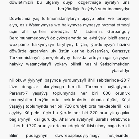
döwletimiziň bu ulgamy düýpli özgertmäge aýratyn üns
berýändiginiň aýdyň subutnamasydyr.
Döwletimiz ýaş türkmenistanlylaryň ajaýyp bilim we terbiýe
alyp, eziz Watanymyza we halkymyza mynasyp hyzmat etmegi
üçin ähli şertleri döredýär. Milli Liderimiz Gurbanguly
Berdimuhamedowyň öz çykyşlarynda belleýşi ýaly, biziň esasy
wezipämiz halkymyzyň taryhyny bilýän, ýurdumyzyň häzirki
döwürde gazanýan uly üstünliklerine buýsanýan, Garaşsyz
Türkmenistanyň şan-şöhratyny has-da artdyrmaga çalyşýan
hakyky watançylaryň ýokary bilimli neslini ýetişdirmekden
ybaratdyr.
2017-nji okuw ýylynyň başynda ýurdumyzyň ähli sebitlerinde
täze desgalar ulanylmaga berildi. Türkmen paýtagtynda
Parahat-7 ýaşaýyş toplumynda her biri 600 orunlyk
umumybilim berýän orta mekdepleriň birbada üçüsi, Köşi
ýaşaýyş toplumynda her biri 720 orunlyk orta mekdepleriň ikisi
açyldy. Körpeler üçin bu ýerde her biri 320 orunlyk çagalar
baglarynyň ikisi guruldy. Ahal welaýatynyň Sarahs etrabynda
her biri 720 orunlyk orta mekdepleriň ikisi ulanylmaga berildi.
Bilim pudagynyň döwrebaplaşdyrylmagy netijesinde,