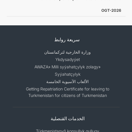
OGT-2026
سريعة روابط
وزارة الخارجية لتركمانستان
Ykdysadyýet
«AWAZA» Milli syýahatçylyk zolagy
Syýahatçylyk
الألعاب الآسيوية الخامسة
Getting Repatriation Certificate for leaving to
Turkmenistan for citizens of Turkmenistan
الخدمات القنصلية
Türkmenistanyň konsullyk gullugy