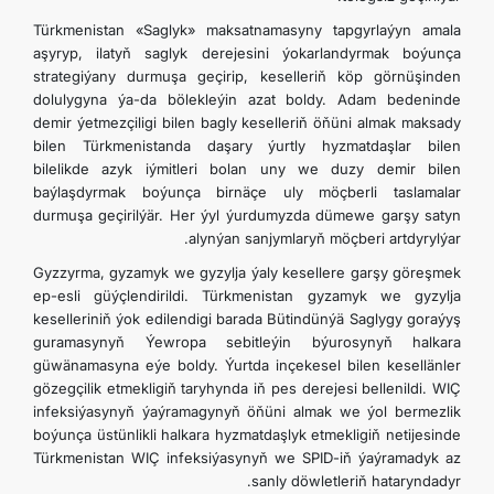
Türkmenistan «Saglyk» maksatnamasyny tapgyrlaýyn amala
aşyryp, ilatyň saglyk derejesini ýokarlandyrmak boýunça
strategiýany durmuşa geçirip, keselleriň köp görnüşinden
dolulygyna ýa-da bölekleýin azat boldy. Adam bedeninde
demir ýetmezçiligi bilen bagly keselleriň öňüni almak maksady
bilen Türkmenistanda daşary ýurtly hyzmatdaşlar bilen
bilelikde azyk iýmitleri bolan uny we duzy demir bilen
baýlaşdyrmak boýunça birnäçe uly möçberli taslamalar
durmuşa geçirilýär. Her ýyl ýurdumyzda dümewe garşy satyn
alynýan sanjymlaryň möçberi artdyrylýar.
Gyzzyrma, gyzamyk we gyzylja ýaly kesellere garşy göreşmek
ep-esli güýçlendirildi. Türkmenistan gyzamyk we gyzylja
keselleriniň ýok edilendigi barada Bütindünýä Saglygy goraýyş
guramasynyň Ýewropa sebitleýin býurosynyň halkara
güwänamasyna eýe boldy. Ýurtda inçekesel bilen kesellänler
gözegçilik etmekligiň taryhynda iň pes derejesi bellenildi. WIÇ
infeksiýasynyň ýaýramagynyň öňüni almak we ýol bermezlik
boýunça üstünlikli halkara hyzmatdaşlyk etmekligiň netijesinde
Türkmenistan WIÇ infeksiýasynyň we SPID-iň ýaýramadyk az
sanly döwletleriň hataryndadyr.