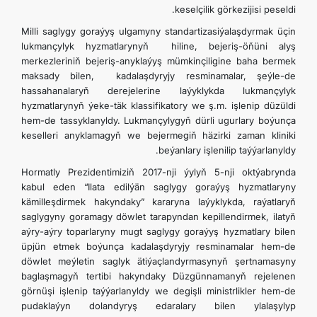
keselçilik görkezijisi peseldi.
Milli saglygy goraýyş ulgamyny standartizasiýalaşdyrmak üçin
lukmançylyk hyzmatlarynyň hiline, bejeriş-öňüni alyş
merkezleriniň bejeriş-anyklaýyş mümkinçiligine baha bermek
maksady bilen, kadalaşdyryjy resminamalar, şeýle-de
hassahanalaryň derejelerine laýyklykda lukmançylyk
hyzmatlarynyň ýeke-täk klassifikatory we ş.m. işlenip düzüldi
hem-de tassyklanyldy. Lukmançylygyň dürli ugurlary boýunça
keselleri anyklamagyň we bejermegiň häzirki zaman kliniki
beýanlary işlenilip taýýarlanyldy.
Hormatly Prezidentimiziň 2017-nji ýylyň 5-nji oktýabrynda
kabul eden “Ilata edilýän saglygy goraýyş hyzmatlaryny
kämilleşdirmek hakyndaky” kararyna laýyklykda, raýatlaryň
saglygyny goramagy döwlet tarapyndan kepillendirmek, ilatyň
aýry-aýry toparlaryny mugt saglygy goraýyş hyzmatlary bilen
üpjün etmek boýunça kadalaşdyryjy resminamalar hem-de
döwlet meýletin saglyk ätiýaçlandyrmasynyň şertnamasyny
baglaşmagyň tertibi hakyndaky Düzgünnamanyň rejelenen
görnüşi işlenip taýýarlanyldy we degişli ministrlikler hem-de
pudaklaýyn dolandyryş edaralary bilen ylalaşylyp