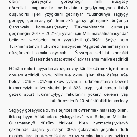
olaryň garşysyna göreşmegiň milli nusgasy
döredildi, maglumatlar merkeziniň utgaşdyrmagynda ilatyň
düşündiriş işleri yzygiderli geçirilýär. “Bütindünýä saglygy
goraýyş guramasynyň temmäkä garşy göreşmek boýunça
Çarçuwaly konwensiýasyny Türkmenistanda durmuşa
geçirmegiň 2017 – 2021-nji ýyllar üçin Milli maksatnamasynda”
bellenen wezipeler hem yzygiderli çözülýär. Şeýle hem
Türkmenistanyň Hökümeti tarapyndan “Aşgabat Jarnamasynyň
düzgünlerini amala aşyrmak - Ýewropa sebitini temmäki
tüssesinden azat etmek” atly taslama maliýeleşdirildi.
Hünärmenleri taýýarlamak ulgamyny kämilleşdirmek işleri hem
dowam etdirildi, ylym, bilim we okuw işleri täze ösüşe eýe
boldy. 2016 – 2017-nji okuw ýylynda Türkmenistanyň Döwlet
lukmançylyk uniwersitetini jemi 323 talyp, şol sanda ilkinji
gezek sport lukmançylygy fakultetini ýokary derejeli ýaş
hünärmenleriň 20-si üstünlikli tamamlady.
Saglygy goraýyşda dünýä tejribesini öwrenmek maksady bilen,
ikitaraplaýyn hökümetara ylalaşyklaryň we Birleşen Milletler
Guramasynyň düzüm birlikleri bilen hyzmatdaşlyklaryň
çäklerinde daşary ýurtlaryň 30-a golaýynda geçirilen dürli
maslahatlara, konferensiýalara, okuw-seminarlara, duşuşyklara