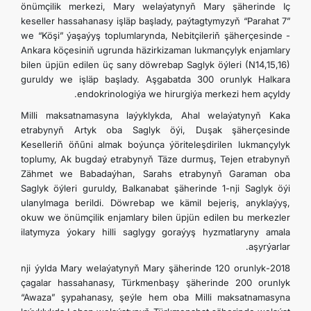
önümçilik merkezi, Mary welaýatynyň Mary şäherinde Iç
keseller hassahanasy işläp başlady, paýtagtymyzyň “Parahat 7”
we “Köşi” ýaşaýyş toplumlarynda, Nebitçileriň şäherçesinde -
Ankara köçesiniň ugrunda häzirkizaman lukmançylyk enjamlary
bilen üpjün edilen üç sany döwrebap Saglyk öýleri (N14,15,16)
guruldy we işläp başlady. Aşgabatda 300 orunlyk Halkara
endokrinologiýa we hirurgiýa merkezi hem açyldy.
Milli maksatnamasyna laýyklykda, Ahal welaýatynyň Kaka
etrabynyň Artyk oba Saglyk öýi, Duşak şäherçesinde
Keselleriň öňűni almak boýunça ýöriteleşdirilen lukmançylyk
toplumy, Ak bugdaý etrabynyň Täze durmuş, Tejen etrabynyň
Zähmet we Babadaýhan, Sarahs etrabynyň Garaman oba
Saglyk öýleri guruldy, Balkanabat şäherinde 1-nji Saglyk öýi
ulanylmaga berildi. Döwrebap we kämil bejeriş, anyklaýyş,
okuw we önümçilik enjamlary bilen üpjün edilen bu merkezler
ilatymyza ýokary hilli saglygy goraýyş hyzmatlaryny amala
aşyrýarlar.
2018-nji ýylda Mary welaýatynyň Mary şäherinde 120 orunlyk
çagalar hassahanasy, Türkmenbaşy şäherinde 200 orunlyk
“Awaza” şypahanasy, şeýle hem oba Milli maksatnamasyna