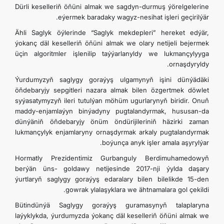
Dürli keselleriň öňüni almak we sagdyn-durmuş ýörelgelerine
eýermek baradaky wagyz-nesihat işleri geçirilýär.
Ähli Saglyk öýlerinde “Saglyk mekdepleri” hereket edýär,
ýokanç däl keselleriň öňüni almak we olary netijeli bejermek
üçin algoritmler işlenilip taýýarlanyldy we lukmançylyyga
ornaşdyryldy.
Ýurdumyzyň saglygy goraýyş ulgamynyň işini dünýädäki
öňdebaryjy sepgitleri nazara almak bilen özgertmek döwlet
syýasatymyzyň ileri tutulýan möhüm ugurlarynyň biridir. Onuň
maddy-enjamlaýyn binýadyny pugtalandyrmak, hususan-da
dünýäniň öňdebaryjy önüm öndürijileriniň häzirki zaman
lukmançylyk enjamlaryny ornaşdyrmak arkaly pugtalandyrmak
boýunça anyk işler amala aşyrylýar.
Hormatly Prezidentimiz Gurbanguly Berdimuhamedowyň
berýän üns- goldawy netijesinde 2017-nji ýylda daşary
ýurtlaryň saglygy goraýyş edaralary bilen bilelikde 15-den
gowrak ylalaşyklara we ähtnamalara gol çekildi.
Bütindünýä Saglygy goraýyş guramasynyň talaplaryna
laýyklykda, ýurdumyzda ýokanç däl keselleriň öňüni almak we