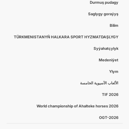
Durmuş pudagy
Saglygy goraýyş
Bilim
TÜRKMENISTANYŇ HALKARA SPORT HYZMATDAŞLYGY
Syýahatçylyk
Medeniýet
Ylym
الألعاب الآسيوية الخامسة
TIF 2026
World championship of Ahalteke horses 2026
OGT-2026