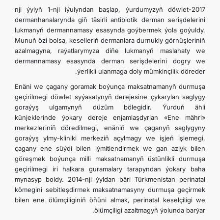
2017-nji ýylyň 1-nji iýulyndan başlap, ýurdumyzyň döwlet
dermanhanalarynda giň täsirli antibiotik derman serişdelerini
lukmanyň dermannamasy esasynda goýbermek ýola goýuldy.
Munuň özi bolsa, keselleriň dermanlara durnukly görnüşleriniň
azalmagyna, raýatlarymyza diňe lukmanyň maslahaty we
dermannamasy esasynda derman serişdelerini dogry we
ýerlikli ulanmaga doly mümkinçilik döreder.
Enäni we çagany goramak boýunça maksatnamanyň durmuşa
geçirilmegi döwlet syýasatynyň derejesine çykarylan saglygy
goraýyş ulgamynyň düzüm bölegidir. Ýurduň ähli
künjeklerinde ýokary dereje enjamlaşdyrlan «Ene mähri»
merkezleriniň döredilmegi, enäniň we çaganyň saglygyny
goraýyş ylmy-kliniki merkeziň açylmagy we işjeň işlemegi,
çagany ene süýdi bilen iýmitlendirmek we gan azlyk bilen
göreşmek boýunça milli maksatnamanyň üstünlikli durmuşa
geçirilmegi iri halkara guramalary tarapyndan ýokary baha
mynasyp boldy. 2014-nji ýyldan bäri Türkmenistan perinatal
kömegini sebitleşdirmek maksatnamasyny durmuşa geçirmek
bilen ene ölümçiliginiň öňüni almak, perinatal keselçiligi we
ölümçiligi azaltmagyň ýolunda barýar.