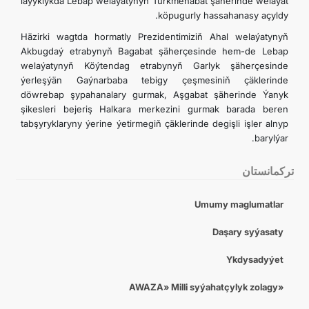
laýyklykda Lebap welaýatynyň Türkmenabat şäherinde welaýat
köpugurly hassahanasy açyldy.
Häzirki wagtda hormatly Prezidentimiziň Ahal welaýatynyň
Akbugdaý etrabynyň Bagabat şäherçesinde hem-de Lebap
welaýatynyň Köýtendag etrabynyň Garlyk şäherçesinde
ýerleşýän Gaýnarbaba tebigy çeşmesiniň çäklerinde
döwrebap şypahanalary gurmak, Aşgabat şäherinde Ýanyk
şikesleri bejeriş Halkara merkezini gurmak barada beren
tabşyryklaryny ýerine ýetirmegiň çäklerinde degişli işler alnyp
barylýar.
تركمانستان
Umumy maglumatlar
Daşary syýasaty
Ykdysadyýet
«AWAZA» Milli syýahatçylyk zolagy