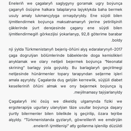
Eneleriň we çagalaryň saglygyny goramak ugry boýunça
çaganyň ösüşine halkara talaplaryna laýyklykda baha bermek
usuly amaly lukmançylyga ornaşdyryldy. Ene süýdi bilen
iýmitlendirmek boýunça maksatnamanyň ýerine ýetirilişiniň
çäklerinde ýurt derejesinde çagany ene süýdi bilen
iýmitlendirmegiň görkezijisi ýokarlanyp, 92,8 göterime barabar
boldy.
2017-nji ýylda Türkmenistanyň bejeriş-öňüni alyş edaralarynyň
çaga dogrulýan bölümlerinde bäbeklerde doga kemislikleri
anyklamak we olary netijeli bejermek boýunça “Neonatal
skrining” barlagy ýola goýuldy. Bu barlaglaryň geçirilmegi
netijesinde hünärmenler topary tarapyndan seljerme işleri
amala aşyryldy. Çagalarda duş gelýän kerrewlik, süýjüli diabet
keselleriniň öňüni almak we ony bejermek boýunça iş
meýilnamasy taýýarlanyldy.
Çagalaryň irki ösüş we dikeldiş ulgamynda fiziki we
ergoterapiýa ugurlary ulanylýan täze usullar boýunça daşary
ýurtly bilermenler bilen bilelikde iş geçirilip, özara tejribe
alşyldy. “Türkmenistanda gyzlaryň, göwrelileriň we emdirýän
eneleriň iýmitlenişi” atly gollanma işlenilip düzüldi.