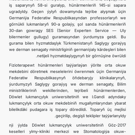
iş saparynyň 58-si guralyp, hünärmenleriň 145-si sapara
ugradyldy. Geçen ýylyň dowamynda tejribe alyşmak üçin
Germaniýa Federatiw Respublikasyndan professorlaryň we
görnükli lukmanlaryň 90-a golaýy, şol sanda hünärmenleriň
30-dan gowragy SES (Senior Experten Service — Uly
bilermenler gullugy) guramasyndan ýurdumyza geldi. Bu
gurama bilen hyzmatdaşlyk Türkmenistanyň Saglygy goraýyş
we derman senagaty ministrliginiň germaniýaly kärdeşleri bilen
netijeli hyzmatdaşlygynyň bir görnüşine öwrüldi.
Fizioterapewt hünärmenleri taýýarlaýan ýörite orta okuw
mekdebini döretmek meselelerini öwrenmek üçin Germaniýa
Federatiw Respublikasynyň öňdebaryjy klinikalarynyň,
ýurdumyzyň Saglygy goraýyş we derman senagaty, Bilim
ministrlikleriniň wekillerinden, tejribeli hünärmenlerden,
Döwlet lukmançylyk uniwersitetiniň we I.Gandi adyndaky
lukmançylyk orta okuw mekdebiniň mugallymlaryndan ybarat
bilelikdäki pudagara iş topary döredildi. Toparyň üç mejlisi
geçirilip, degişli teklipler taýýarlanyldy.
2017-nji ýylda Döwlet lukmançylyk uniwersitetiniň Göz
keselleri ylmy-kliniki merkezi we Stomatologiýa okuw-