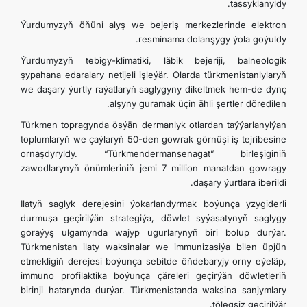
tassyklanyldy.
Ýurdumyzyň öňüni alyş we bejeriş merkezlerinde elektron
resminama dolanşygy ýola goýuldy.
Ýurdumyzyň tebigy-klimatiki, läbik bejeriji, balneologik
şypahana edaralary netijeli işleýär. Olarda türkmenistanlylaryň
we daşary ýurtly raýatlaryň saglygyny dikeltmek hem-de dynç
alşyny guramak üçin ähli şertler döredilen.
Türkmen topragynda ösýän dermanlyk otlardan taýýarlanylýan
toplumlaryň we çaýlaryň 50-den gowrak görnüşi iş tejribesine
ornaşdyryldy. “Türkmendermansenagat” birleşiginiň
zawodlarynyň önümleriniň jemi 7 million manatdan gowragy
daşary ýurtlara iberildi.
Ilatyň saglyk derejesini ýokarlandyrmak boýunça yzygiderli
durmuşa geçirilýän strategiýa, döwlet syýasatynyň saglygy
goraýyş ulgamynda wajyp ugurlarynyň biri bolup durýar.
Türkmenistan ilaty waksinalar we immunizasiýa bilen üpjün
etmekligiň derejesi boýunça sebitde öňdebaryjy orny eýeläp,
immuno profilaktika boýunça çäreleri geçirýän döwletleriň
birinji hatarynda durýar. Türkmenistanda waksina sanjymlary
tölegsiz geçirilýär.