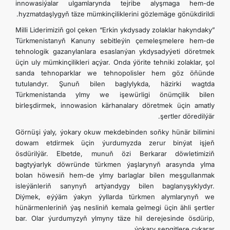
innowasiýalar ulgamlarynda tejribe alyşmaga hem-de
hyzmatdaşlygyň täze mümkinçiliklerini gözlemäge gönükdirildi.
Milli Liderimiziň gol çeken “Erkin ykdysady zolaklar hakyndaky”
Türkmenistanyň Kanuny sebitleýin çemeleşmelere hem-de
tehnologik gazanylanlara esaslanýan ykdysadyýeti döretmek
üçin uly mümkinçilikleri açýar. Onda ýörite tehniki zolaklar, şol
sanda tehnoparklar we tehnopolisler hem göz öňünde
tutulandyr. Şunuň bilen baglylykda, häzirki wagtda
Türkmenistanda ylmy we işewürligi önümçilik bilen
birleşdirmek, innowasion kärhanalary döretmek üçin amatly
şertler döredilýär.
Görnüşi ýaly, ýokary okuw mekdebinden soňky hünär bilimini
dowam etdirmek üçin ýurdumyzda zerur binýat işjeň
ösdürilýär. Elbetde, munuň özi Berkarar döwletimiziň
bagtyýarlyk döwründe türkmen ýaşlarynyň arasynda ylma
bolan höwesiň hem-de ylmy barlaglar bilen meşgullanmak
isleýänleriň sanynyň artýandygy bilen baglanyşyklydyr.
Diýmek, eýýäm ýakyn ýyllarda türkmen alymlarynyň we
hünärmenleriniň ýaş nesliniň kemala gelmegi üçin ähli şertler
bar. Olar ýurdumyzyň ylmyny täze hil derejesinde ösdürip,
ýokary sepgitlere çykarar.