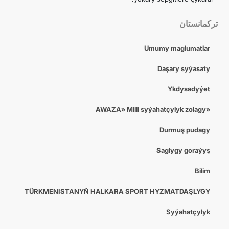
تركمانستان
Umumy maglumatlar
Daşary syýasaty
Ykdysadyýet
«AWAZA» Milli syýahatçylyk zolagy
Durmuş pudagy
Saglygy goraýyş
Bilim
TÜRKMENISTANYŇ HALKARA SPORT HYZMATDAŞLYGY
Syýahatçylyk