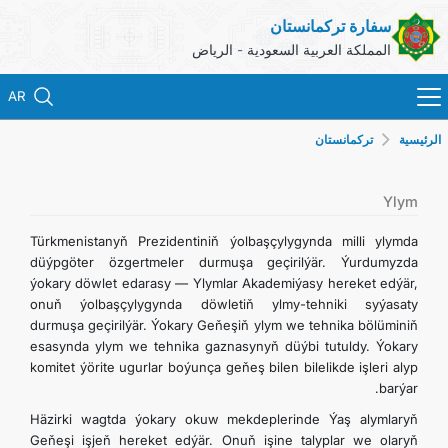
سفارة تركمانستان
المملكة العربية السعودية - الرياض
AR
الرئيسية
تركمانستان
الرئيسية
الأخبار
Ylym
Türkmenistanyň Prezidentiniň ýolbaşçylygynda milli ylymda
تركمانستان
düýpgöter özgertmeler durmuşa geçirilýär. Ýurdumyzda
ýokary döwlet edarasy — Ylymlar Akademiýasy hereket edýär,
onuň ýolbaşçylygynda döwletiň ylmy-tehniki syýasaty
الخدمات القنصلية
durmuşa geçirilýär. Ýokary Geňeşiň ylym we tehnika bölüminiň
esasynda ylym we tehnika gaznasynyň düýbi tutuldy. Ýokary
وزارة الخارجية لتركمانستان
komitet ýörite ugurlar boýunça geňeş bilen bilelikde işleri alyp
barýar.
معلومات الاتصال
Häzirki wagtda ýokary okuw mekdeplerinde Ýaş alymlaryň
Geňeşi işjeň hereket edýär. Onuň işine talyplar we olaryň