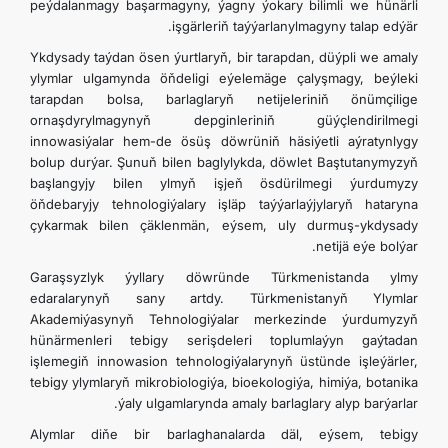
peýdalanmagy başarmagyny, ýagny ýokary bilimli we hünärli
işgärleriň taýýarlanylmagyny talap edýär.
Ykdysady taýdan ösen ýurtlaryň, bir tarapdan, düýpli we amaly
ylymlar ulgamynda öňdeligi eýelemäge çalyşmagy, beýleki
tarapdan bolsa, barlaglaryň netijeleriniň önümçilige
ornaşdyrylmagynyň depginleriniň güýçlendirilmegi
innowasiýalar hem-de ösüş döwrüniň häsiýetli aýratynlygy
bolup durýar. Şunuň bilen baglylykda, döwlet Baştutanymyzyň
başlangyjy bilen ylmyň işjeň ösdürilmegi ýurdumyzy
öňdebaryjy tehnologiýalary işläp taýýarlaýjylaryň hataryna
çykarmak bilen çäklenmän, eýsem, uly durmuş-ykdysady
netijä eýe bolýar.
Garaşsyzlyk ýyllary döwründe Türkmenistanda ylmy
edaralarynyň sany artdy. Türkmenistanyň Ylymlar
Akademiýasynyň Tehnologiýalar merkezinde ýurdumyzyň
hünärmenleri tebigy serişdeleri toplumlaýyn gaýtadan
işlemegiň innowasion tehnologiýalarynyň üstünde işleýärler,
tebigy ylymlaryň mikrobiologiýa, bioekologiýa, himiýa, botanika
ýaly ulgamlarynda amaly barlaglary alyp barýarlar.
Alymlar diňe bir barlaghanalarda däl, eýsem, tebigy