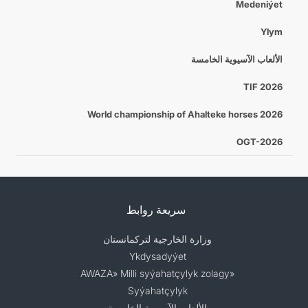
Medeniýet
Ylym
الألعاب الآسيوية الخامسة
TIF 2026
World championship of Ahalteke horses 2026
OGT-2026
سريعة روابط
وزارة الخارجية لتركمانستان
Ykdysadyýet
«AWAZA» Milli syýahatçylyk zolagy
Syýahatçylyk
الألعاب الآسيوية الخامسة