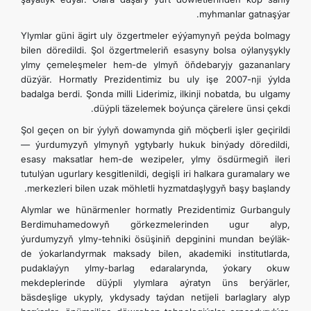
myhmanlar gatnaşýar.
Ylymlar güni ägirt uly özgertmeler eýýamynyň peýda bolmagy
bilen döredildi. Şol özgertmeleriň esasyny bolsa oýlanyşykly
ylmy çemeleşmeler hem-de ylmyň öňdebaryjy gazananlary
düzýär. Hormatly Prezidentimiz bu uly işe 2007-nji ýylda
badalga berdi. Şonda milli Liderimiz, ilkinji nobatda, bu ulgamy
düýpli täzelemek boýunça çärelere ünsi çekdi.
Şol geçen on bir ýylyň dowamynda giň möçberli işler geçirildi
— ýurdumyzyň ylmynyň ygtybarly hukuk binýady döredildi,
esasy maksatlar hem-de wezipeler, ylmy ösdürmegiň ileri
tutulýan ugurlary kesgitlenildi, degişli iri halkara guramalary we
merkezleri bilen uzak möhletli hyzmatdaşlygyň başy başlandy.
Alymlar we hünärmenler hormatly Prezidentimiz Gurbanguly
Berdimuhamedowyň görkezmelerinden ugur alyp,
ýurdumyzyň ylmy-tehniki ösüşiniň depginini mundan beýläk-
de ýokarlandyrmak maksady bilen, akademiki institutlarda,
pudaklaýyn ylmy-barlag edaralarynda, ýokary okuw
mekdeplerinde düýpli ylymlara aýratyn üns berýärler,
bäsdeşlige ukyply, ykdysady taýdan netijeli barlaglary alyp