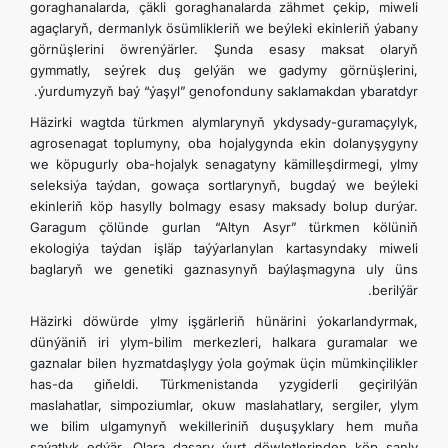
goraghanalarda, çäkli goraghanalarda zähmet çekip, miweli
agaçlaryň, dermanlyk ösümlikleriň we beýleki ekinleriň ýabany
görnüşlerini öwrenýärler. Şunda esasy maksat olaryň
gymmatly, seýrek duş gelýän we gadymy görnüşlerini,
ýurdumyzyň baý “ýaşyl” genofonduny saklamakdan ybaratdyr.
Häzirki wagtda türkmen alymlarynyň ykdysady-guramaçylyk,
agrosenagat toplumyny, oba hojalygynda ekin dolanyşygyny
we köpugurly oba-hojalyk senagatyny kämilleşdirmegi, ylmy
seleksiýa taýdan, gowaça sortlarynyň, bugdaý we beýleki
ekinleriň köp hasylly bolmagy esasy maksady bolup durýar.
Garagum çölünde gurlan “Altyn Asyr” türkmen kölüniň
ekologiýa taýdan işläp taýýarlanylan kartasyndaky miweli
baglaryň we genetiki gaznasynyň baýlaşmagyna uly üns
berilýär.
Häzirki döwürde ylmy işgärleriň hünärini ýokarlandyrmak,
dünýäniň iri ylym-bilim merkezleri, halkara guramalar we
gaznalar bilen hyzmatdaşlygy ýola goýmak üçin mümkinçilikler
has-da giňeldi. Türkmenistanda yzygiderli geçirilýän
maslahatlar, simpoziumlar, okuw maslahatlary, sergiler, ylym
we bilim ulgamynyň wekilleriniň duşuşyklary hem muňa
şaýatlyk edýär. Olara daşary ýurt döwletlerinden köp sanly