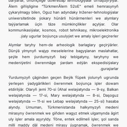
barýarlar, önümçilige döwrebap tehnologiýalar ornaşdyrylýar.
Älem giňişligine “TürkmenÄlem 52oE” emeli hemrasynyň
çykarylmagy bilen, Oguz han adyndaky Inžener-tehnologiýalar
uniwersitetinde ýokary hünärli hünärmenleri we alymlary
taýýarlamak üçin täze mümkinçilikler açylýar. Olar
kommunikasiýalar, kosmos, robot tehnikasy, mikroelektronika
ýaly ugurlar boýunça usulyýet we amaly işleri geçirerler.
Alymlar taryhy hem-de arheologik barlaglary geçirýärler.
Dünýä ylmynyň wajyp meselelerine bagyşlanan maslahatlar,
şeýle hem ýurdumyzyň baý tebigatyny, taryhyny we
medeniýetini öwrenmäge ýardam edýän ekspedisiýalary
guraýarlar.
Ýurdumyzyň çäginden geçen Beýik Ýüpek ýolunyň ugrunda
ýerleşen ýadygärlikleri öwrenmek boýunça işler dowam
etdirilýär. Olaryň jemi 70-si (Ahal welaýatynda — 9-sy, Balkan
welaýatynda — 17-si, Mary welaýatynda — 8-si, Daşoguz
welaýatynda — 11-si we Lebap welaýatynda — 25-si) hasaba
alyndy. Umuman, Türkmenistanda halkymyzyň medeni
mirasyny öwrenmek we giňden wagyz etmek ulgamynda ägirt
uly işler amala aşyryldy. Ýöne, entek edilmeli işler, şol sanda
milli maddy däl medeni mirasy ýygnamak, öwrenmek we