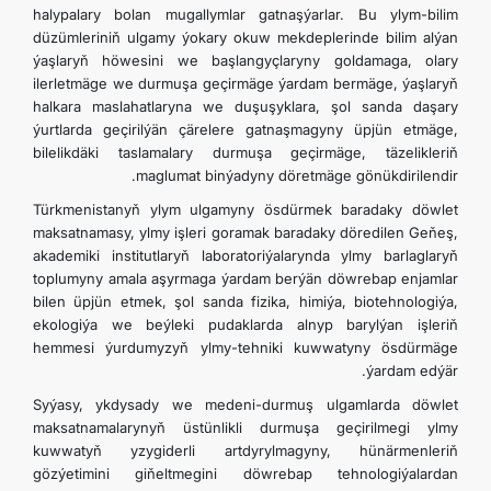
halypalary bolan mugallymlar gatnaşýarlar. Bu ylym-bilim
düzümleriniň ulgamy ýokary okuw mekdeplerinde bilim alýan
ýaşlaryň höwesini we başlangyçlaryny goldamaga, olary
ilerletmäge we durmuşa geçirmäge ýardam bermäge, ýaşlaryň
halkara maslahatlaryna we duşuşyklara, şol sanda daşary
ýurtlarda geçirilýän çärelere gatnaşmagyny üpjün etmäge,
bilelikdäki taslamalary durmuşa geçirmäge, täzelikleriň
maglumat binýadyny döretmäge gönükdirilendir.
Türkmenistanyň ylym ulgamyny ösdürmek baradaky döwlet
maksatnamasy, ylmy işleri goramak baradaky döredilen Geňeş,
akademiki institutlaryň laboratoriýalarynda ylmy barlaglaryň
toplumyny amala aşyrmaga ýardam berýän döwrebap enjamlar
bilen üpjün etmek, şol sanda fizika, himiýa, biotehnologiýa,
ekologiýa we beýleki pudaklarda alnyp barylýan işleriň
hemmesi ýurdumyzyň ylmy-tehniki kuwwatyny ösdürmäge
ýardam edýär.
Syýasy, ykdysady we medeni-durmuş ulgamlarda döwlet
maksatnamalarynyň üstünlikli durmuşa geçirilmegi ylmy
kuwwatyň yzygiderli artdyrylmagyny, hünärmenleriň
gözýetimini giňeltmegini döwrebap tehnologiýalardan