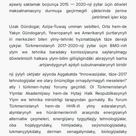
aýawly saklamak boýunça 2015 — 2020-nji ýyllar üçin döwlet
maksatnamasyny durmuşa geçirmegiň çäklerinde ýerine
ýetirilmeli işler köp.
Uzak Gündogar, Aziýa-Ýuwaş umman sebitleri, Orta hem-de
Ýakyn Gündogaryň, Ýewropanyň we Amerikanyň ýurtlarynyň
iri merkezleri bilen ylmy-tehniki hyzmatdaşlyk täze derejä
çykýar. Türkmenistanyň 2017-2020-nji ýyllar üçin BMG-niň
ylym we tehnika baradaky komissiýasyna saýlanylmagy
döwletimiziň halkara ylym-bilim giňişligindäki abraýynyň barha
artýandygynyň aýdyň subutnamalarynyň biridir.
2017-nji ýylyň oktýabr aýynda Aşgabatda “Innowasiýalar, täze
tehnologiýalar we olary önümçilige ornaşdyrmagyň meseleleri”
atly I türkmen-hytaý forumy geçirildi. Ol Türkmenistanyň
Ylymlar Akademiýasy hem-de Hytaý Halk Respublikasynyň
Ylym we tehnika ministrligi tarapyndan gurnaldy. Bu forum
Türkmenistanyň hem-de HHR-iň ylmy edaralarynyň,
alymlarynyň we hünärmenleriniň arasynda energiýanyň
alternatiw çeşmeleri, energiýany tygşytlaýjy tehnologiýalar,
oba hojalygyndaky, himiýadaky, seýsmologiýadaky,
lukmançylykdaky, derman senagatyndaky, biologiýadaky