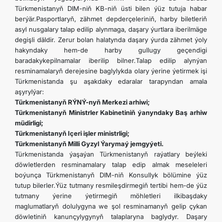
Türkmenistanyň DIM-niň KB-niň üsti bilen ýüz tutuja habar
berýär.Pasportlaryň, zähmet depderçeleriniň, harby biletleriň
asyl nusgalary talap edilip alynmaga, daşary ýurtlara iberilmäge
degişli däldir. Zerur bolan halatynda daşary ýurda zähmet ýoly
hakyndaky hem-de harby gullugy geçendigi
baradakykepilnamalar iberilip bilner.Talap edilip alynýan
resminamalaryň derejesine baglylykda olary ýerine ýetirmek işi
Türkmenistanda şu aşakdaky edaralar tarapyndan amala
aşyrylýar:
Türkmenistanyň RÝNÝ-nyň Merkezi arhiwi;
Türkmenistanyň Ministrler Kabinetiniň ýanyndaky Baş arhiw
müdirligi;
Türkmenistanyň Içeri işler ministrligi;
Türkmenistanyň Milli Gyzyl Ýarymaý jemgyýeti.
Türkmenistanda ýaşaýan Türkmenistanyň raýatlary beýleki
döwletlerden resminamalary talap edip almak meseleleri
boýunça Türkmenistanyň DIM-niň Konsullyk bölümine ýüz
tutup bilerler.Ýüz tutmany resmileşdirmegiň tertibi hem-de ýüz
tutmany ýerine ýetirmegiň möhletleri ilkibaşdaky
maglumatlaryň dolulygyna we şol resminamanyň gelip çykan
döwletiniň kanunçylygynyň talaplaryna baglydyr. Daşary