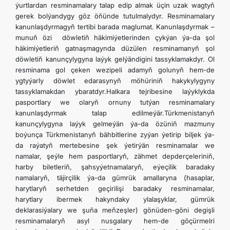
ýurtlardan resminamalary talap edip almak üçin uzak wagtyň
gerek bolýandygy göz öňünde tutulmalydyr. Resminamalary
kanunlaşdyrmagyň tertibi barada maglumat. Kanunlaşdyrmak –
munuň özi döwletiň häkimiýetlerinden çykýan ýa-da şol
häkimiýetleriň gatnaşmagynda düzülen resminamanyň şol
döwletiň kanunçylygyna laýyk gelýändigini tassyklamakdyr. Ol
resminama gol çeken wezipeli adamyň golunyň hem-de
ygtyýarly döwlet edarasynyň möhüriniň hakykylygyny
tassyklamakdan ybaratdyr.Halkara tejribesine laýyklykda
pasportlary we olaryň ornuny tutýan resminamalary
kanunlaşdyrmak talap edilmeýär.Türkmenistanyň
kanunçylygyna laýyk gelmeýän ýa-da özüniň mazmuny
boýunça Türkmenistanyň bähbitlerine zyýan ýetirip biljek ýa-
da raýatyň mertebesine şek ýetirýän resminamalar we
namalar, şeýle hem pasportlaryň, zähmet depderçeleriniň,
harby biletleriň, şahsyýetnamalaryň, eýeçilik baradaky
namalaryň, täjirçilik ýa-da gümrük amallaryna (hasaplar,
harytlaryň serhetden geçirilişi baradaky resminamalar,
harytlary ibermek hakyndaky ylalaşyklar, gümrük
deklarasiýalary we şuňa meňzeşler) gönüden-göni degişli
resminamalaryň asyl nusgalary hem-de göçürmelri