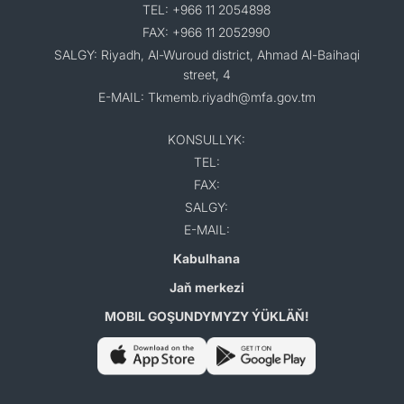
TEL: +966 11 2054898
FAX: +966 11 2052990
SALGY: Riyadh, Al-Wuroud district, Ahmad Al-Baihaqi
street, 4
E-MAIL: Tkmemb.riyadh@mfa.gov.tm
KONSULLYK:
TEL:
FAX:
SALGY:
E-MAIL:
Kabulhana
Jaň merkezi
MOBIL GOŞUNDYMYZY ÝÜKLÄŇ!