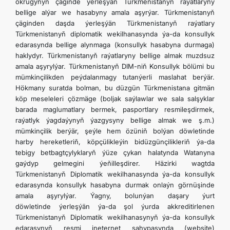
okrugynyň çäginde ýerleşýän Türkmenistanyň raýatlaryny
bellige alýar we hasabyny amala aşyrýar. Türkmenistanyň
çäginden daşda ýerleşýän Türkmenistanyň raýatlary
Türkmenistanyň diplomatik wekilhanasynda ýa-da konsullyk
edarasynda bellige alynmaga (konsullyk hasabyna durmaga)
haklydyr. Türkmenistanyň raýatlaryny bellige almak muzdsuz
amala aşyrylýar. Türkmenistanyň DIM-niň Konsullyk bölümi bu
mümkinçilikden peýdalanmagy tutanýerli maslahat berýär.
Hökmany suratda bolman, bu düzgün Türkmenistana gitmän
köp meseleleri çözmäge (boljak saýlawlar we sala salşyklar
barada maglumatlary bermek, pasportlary resmileşdirmek,
raýatlyk ýagdaýynyň ýazgysyny bellige almak we ş.m.)
mümkinçilik berýär, şeýle hem özüniň bolýan döwletinde
harby hereketleriň, köpçülikleýin bidüzgünçilikleriň ýa-da
tebigy betbagtçylyklaryň ýüze çykan halatynda Watanyna
gaýdyp gelmegini ýeňilleşdirer. Häzirki wagtda
Türkmenistanyň Diplomatik wekilhanasynda ýa-da konsullyk
edarasynda konsullyk hasabyna durmak onlaýn görnüşinde
amala aşyrylýar. Ýagny, bolunýan daşary ýurt
döwletinde ýerleşýän ýa-da şol ýurda akkreditirlenen
Türkmenistanyň Diplomatik wekilhanasynyň ýa-da konsullyk
edarasynyň resmi ineternet sahypasynda (website)