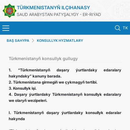
TÜRKMENISTANYŇ ILÇIHANASY
SAUD ARABYSTAN PATYŞALYGY - ER-RIÝAD
TK
BAŞ SAHYPA
KONSULLYK HYZMATLARY
BAŞ SAHYPA
HABARLAR
Türkmenistanyň konsullyk gullugy
1. “Türkmenistanyň daşary ýurtlardaky edaralary
TÜRKMENISTAN
hakyndaky” kanuny barada.
2. Türkmenistana girmegiň we çykmagyň tertibi.
3. Konsullyk işi.
KONSULLYK HYZMATLARY
4. Daşary ýurtlardaky Türkmenistanyň konsullyk edaralary
we olaryň wezipeleri.
DIM
I. Türkmenistanyň daşary ýurtlardaky konsullyk edaralar
hakynda
ARAGATNAŞYK