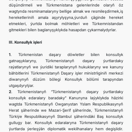
düşündirmeli we Türkmenistana gelenlerinde olaryň öz
wagtynda resminamalaryny bellige almak we resmileşdirmek,iş
hereketleriniň amala aşyrylyşyna,ýurduň çäginde hereket
etmekleri, ýurtda bolmak möhletleri we Türkemnistandan
gitmekleri bilen baglanyşyklykda hasapdan çykarmalydyrlar.
III. Konsullyk işleri
1
. Türkmenistan daşary döwletler bilen konsullyk
gatnaşyklaryny, Türkmenistanyň daşary ýurtlardaky
raýatlarynyň we ýuridiki taraplarynyň hukuklaryny we kanuny
bähbitlerini Türkmenistanyň Daşary işler ministrliginiň merkezi
diwanynyň düzüm bölegi Konsullyk bölümi tarapyndan
utgaşdyrylýar.
2
. Türkmenistanyň “Türkmenistanyň daşary ýurtlardaky
konsullyk edaralary baradaky” Kanunyna laýyklykda häzirki
wagtda Türkmenistanyň Owganystan Yslam Respublikasynyň
Herat şäherinde we Mazari-Şerif şäherinde, Türkmenistanyň
Türkiýe Respublikasynyň Stambul şäherindäki Baş konsullyk
gullugy bar. Konsullyk edaralaryna Türkmenistanyň daşary
ýurtlarda ýerleşýän diplomatik wekilhanalary hem degişlidir.