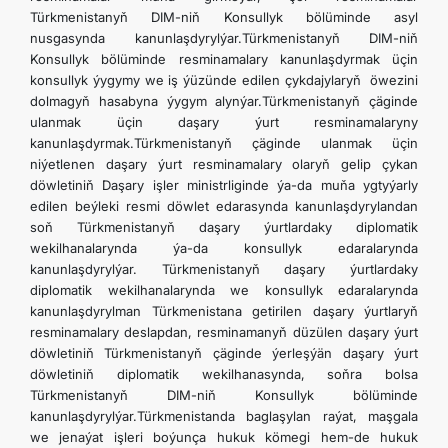
Türkmenistanyň DIM-niň Konsullyk bölüminde asyl
nusgasynda kanunlaşdyrylýar.Türkmenistanyň DIM-niň
Konsullyk bölüminde resminamalary kanunlaşdyrmak üçin
konsullyk ýygymy we iş ýüzünde edilen çykdajylaryň öwezini
dolmagyň hasabyna ýygym alynýar.Türkmenistanyň çäginde
ulanmak üçin daşary ýurt resminamalaryny
kanunlaşdyrmak.Türkmenistanyň çäginde ulanmak üçin
niýetlenen daşary ýurt resminamalary olaryň gelip çykan
döwletiniň Daşary işler ministrliginde ýa-da muňa ygtyýarly
edilen beýleki resmi döwlet edarasynda kanunlaşdyrylandan
soň Türkmenistanyň daşary ýurtlardaky diplomatik
wekilhanalarynda ýa-da konsullyk edaralarynda
kanunlaşdyrylýar. Türkmenistanyň daşary ýurtlardaky
diplomatik wekilhanalarynda we konsullyk edaralarynda
kanunlaşdyrylman Türkmenistana getirilen daşary ýurtlaryň
resminamalary deslapdan, resminamanyň düzülen daşary ýurt
döwletiniň Türkmenistanyň çäginde ýerleşýän daşary ýurt
döwletiniň diplomatik wekilhanasynda, soňra bolsa
Türkmenistanyň DIM-niň Konsullyk bölüminde
kanunlaşdyrylýar.Türkmenistanda baglaşylan raýat, maşgala
we jenaýat işleri boýunça hukuk kömegi hem-de hukuk