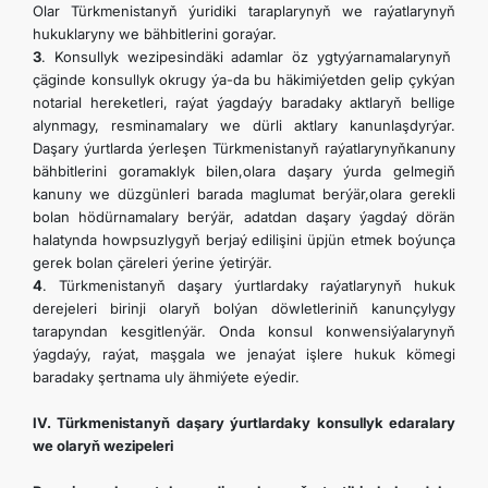
Olar Türkmenistanyň ýuridiki taraplarynyň we raýatlarynyň
hukuklaryny we bähbitlerini goraýar.
3
. Konsullyk wezipesindäki adamlar öz ygtyýarnamalarynyň
çäginde konsullyk okrugy ýa-da bu häkimiýetden gelip çykýan
notarial hereketleri, raýat ýagdaýy baradaky aktlaryň bellige
alynmagy, resminamalary we dürli aktlary kanunlaşdyrýar.
Daşary ýurtlarda ýerleşen Türkmenistanyň raýatlarynyňkanuny
bähbitlerini goramaklyk bilen,olara daşary ýurda gelmegiň
kanuny we düzgünleri barada maglumat berýär,olara gerekli
bolan hödürnamalary berýär, adatdan daşary ýagdaý dörän
halatynda howpsuzlygyň berjaý edilişini üpjün etmek boýunça
gerek bolan çäreleri ýerine ýetirýär.
4
. Türkmenistanyň daşary ýurtlardaky raýatlarynyň hukuk
derejeleri birinji olaryň bolýan döwletleriniň kanunçylygy
tarapyndan kesgitlenýär. Onda konsul konwensiýalarynyň
ýagdaýy, raýat, maşgala we jenaýat işlere hukuk kömegi
baradaky şertnama uly ähmiýete eýedir.
IV. Türkmenistanyň daşary ýurtlardaky konsullyk edaralary
we olaryň wezipeleri