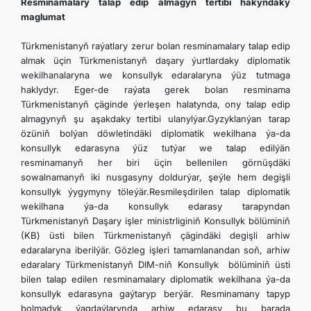
Resminamalary talap edip almagyň tertibi hakyndaky
maglumat
Türkmenistanyň raýatlary zerur bolan resminamalary talap edip
almak üçin Türkmenistanyň daşary ýurtlardaky diplomatik
wekilhanalaryna we konsullyk edaralaryna ýüz tutmaga
haklydyr. Eger-de raýata gerek bolan resminama
Türkmenistanyň çäginde ýerleşen halatynda, ony talap edip
almagynyň şu aşakdaky tertibi ulanylýar.Gyzyklanýan tarap
özüniň bolýan döwletindäki diplomatik wekilhana ýa-da
konsullyk edarasyna ýüz tutýar we talap edilýän
resminamanyň her biri üçin bellenilen görnüşdäki
sowalnamanyň iki nusgasyny doldurýar, şeýle hem degişli
konsullyk ýygymyny töleýär.Resmileşdirilen talap diplomatik
wekilhana ýa-da konsullyk edarasy tarapyndan
Türkmenistanyň Daşary işler ministrliginiň Konsullyk bölüminiň
(KB) üsti bilen Türkmenistanyň çägindäki degişli arhiw
edaralaryna iberilýär. Gözleg işleri tamamlanandan soň, arhiw
edaralary Türkmenistanyň DIM-niň Konsullyk bölüminiň üsti
bilen talap edilen resminamalary diplomatik wekilhana ýa-da
konsullyk edarasyna gaýtaryp berýär. Resminamany tapyp
bolmadyk ýagdaýlarynda arhiw edarasy bu barada