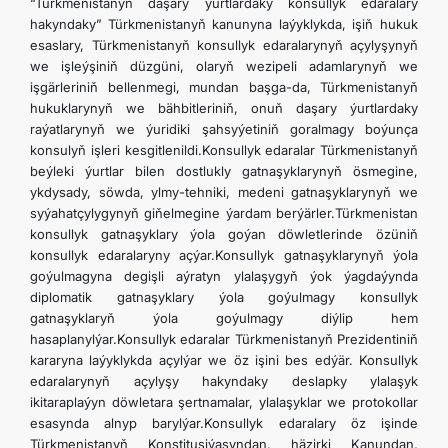
“Türkmenistanyň daşary ýurtlardaky konsullyk edaralary
hakyndaky” Türkmenistanyň kanunyna laýyklykda, işiň hukuk
esaslary, Türkmenistanyň konsullyk edaralarynyň açylyşynyň
we işleýşiniň düzgüni, olaryň wezipeli adamlarynyň we
işgärleriniň bellenmegi, mundan başga-da, Türkmenistanyň
hukuklarynyň we bähbitleriniň, onuň daşary ýurtlardaky
raýatlarynyň we ýuridiki şahsyýetiniň goralmagy boýunça
konsulyň işleri kesgitlenildi.Konsullyk edaralar Türkmenistanyň
beýleki ýurtlar bilen dostlukly gatnaşyklarynyň ösmegine,
ykdysady, söwda, ylmy-tehniki, medeni gatnaşyklarynyň we
syýahatçylygynyň giňelmegine ýardam berýärler.Türkmenistan
konsullyk gatnaşyklary ýola goýan döwletlerinde özüniň
konsullyk edaralaryny açýar.Konsullyk gatnaşyklarynyň ýola
goýulmagyna degişli aýratyn ylalaşygyň ýok ýagdaýynda
diplomatik gatnaşyklary ýola goýulmagy konsullyk
gatnaşyklaryň ýola goýulmagy diýlip hem
hasaplanylýar.Konsullyk edaralar Türkmenistanyň Prezidentiniň
kararyna laýyklykda açylýar we öz işini bes edýär. Konsullyk
edaralarynyň açylyşy hakyndaky deslapky ylalaşyk
ikitaraplaýyn döwletara şertnamalar, ylalaşyklar we protokollar
esasynda alnyp barylýar.Konsullyk edaralary öz işinde
Türkmenistanyň Konstitusiýasyndan, häzirki Kanundan,