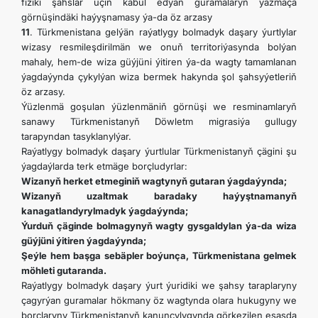
fiziki şahslar üçin kabul edýän guramalaryň ýazmaça
görnüşindäki haýyşnamasy ýa-da öz arzasy
11
. Türkmenistana gelýän raýatlygy bolmadyk daşary ýurtlylar
wizasy resmileşdirilmän we onuň territoriýasynda bolýan
mahaly, hem-de wiza güýjüni ýitiren ýa-da wagty tamamlanan
ýagdaýynda çykylýan wiza bermek hakynda şol şahsyýetleriň
öz arzasy.
Ýüzlenmä goşulan ýüzlenmäniň görnüşi we resminamlaryň
sanawy Türkmenistanyň Döwletm migrasiýa gullugy
tarapyndan tasyklanylýar.
Raýatlygy bolmadyk daşary ýurtlular Türkmenistanyň çägini şu
ýagdaýlarda terk etmäge borçludyrlar:
Wizanyň herket etmeginiň wagtynyň gutaran ýagdaýynda;
Wizanyň uzaltmak baradaky haýyştnamanyň
kanagatlandyrylmadyk ýagdaýynda;
Ýurduň çäginde bolmagynyň wagty gysgaldylan ýa-da wiza
güýjüni ýitiren ýagdaýynda;
Şeýle hem başga sebäpler boýunça, Türkmenistana gelmek
möhleti gutaranda.
Raýatlygy bolmadyk daşary ýurt ýuridiki we şahsy taraplaryny
çagyrýan guramalar hökmany öz wagtynda olara hukugyny we
borçlaryny Türkmenistanyň kanunçylygynda görkezilen esasda