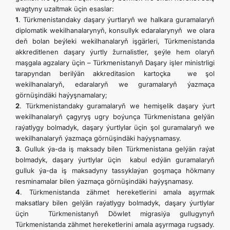
wagtyny uzaltmak üçin esaslar:
1
. Türkmenistandaky daşary ýurtlaryň we halkara guramalaryň
diplomatik wekilhanalarynyň, konsullyk edaralarynyň we olara
deň bolan beýleki wekilhanalaryň işgärleri, Türkmenistanda
akkreditlenen daşary ýurtly žurnalistler, şeýle hem olaryň
maşgala agzalary üçin – Türkmenistanyň Daşary işler ministrligi
tarapyndan berilýän akkreditasion kartoçka we şol
wekilhanalaryň, edaralaryň we guramalaryň ýazmaça
görnüşindäki haýyşnamalary;
2
. Türkmenistandaky guramalaryň we hemişelik daşary ýurt
wekilhanalaryň çagyryş ugry boýunça Türkmenistana gelýän
raýatlygy bolmadyk, daşary ýurtlylar üçin şol guramalaryň we
wekilhanalaryň ýazmaça görnüşindäki haýyşnamasy.
3
. Gulluk ýa-da iş maksady bilen Türkmenistana gelýän raýat
bolmadyk, daşary ýurtlylar üçin kabul edýän guramalaryň
gulluk ýa-da iş maksadyny tassyklaýan goşmaça hökmany
resminamalar bilen ýazmaça görnüşindäki haýyşnamasy.
4
. Türkmenistanda zähmet hereketlerini amala aşyrmak
maksatlary bilen gelýän raýatlygy bolmadyk, daşary ýurtlylar
üçin Türkmenistanyň Döwlet migrasiýa gullugynyň
Türkmenistanda zähmet hereketlerini amala aşyrmaga rugsady.