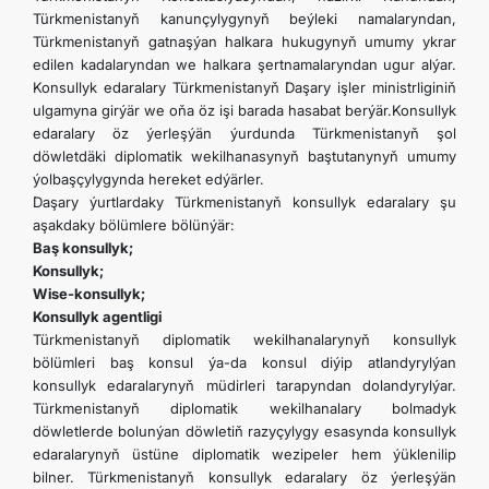
Türkmenistanyň kanunçylygynyň beýleki namalaryndan,
Türkmenistanyň gatnaşýan halkara hukugynyň umumy ykrar
edilen kadalaryndan we halkara şertnamalaryndan ugur alýar.
Konsullyk edaralary Türkmenistanyň Daşary işler ministrliginiň
ulgamyna girýär we oňa öz işi barada hasabat berýär.Konsullyk
edaralary öz ýerleşýän ýurdunda Türkmenistanyň şol
döwletdäki diplomatik wekilhanasynyň baştutanynyň umumy
ýolbaşçylygynda hereket edýärler.
Daşary ýurtlardaky Türkmenistanyň konsullyk edaralary şu
aşakdaky bölümlere bölünýär:
Baş konsullyk;
Konsullyk;
Wise-konsullyk;
Konsullyk agentligi
Türkmenistanyň diplomatik wekilhanalarynyň konsullyk
bölümleri baş konsul ýa-da konsul diýip atlandyrylýan
konsullyk edaralarynyň müdirleri tarapyndan dolandyrylýar.
Türkmenistanyň diplomatik wekilhanalary bolmadyk
döwletlerde bolunýan döwletiň razyçylygy esasynda konsullyk
edaralarynyň üstüne diplomatik wezipeler hem ýüklenilip
bilner. Türkmenistanyň konsullyk edaralary öz ýerleşýän