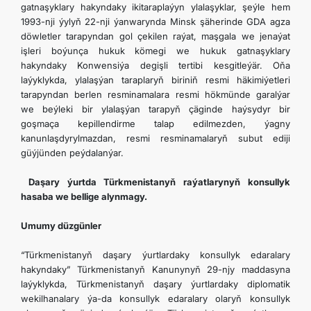
gatnaşyklary hakyndaky ikitaraplaýyn ylalaşyklar, şeýle hem
1993-nji ýylyň 22-nji ýanwarynda Minsk şäherinde GDA agza
döwletler tarapyndan gol çekilen raýat, maşgala we jenaýat
işleri boýunça hukuk kömegi we hukuk gatnaşyklary
hakyndaky Konwensiýa degişli tertibi kesgitleýär. Oňa
laýyklykda, ylalaşýan taraplaryň biriniň resmi häkimiýetleri
tarapyndan berlen resminamalara resmi hökmünde garalýar
we beýleki bir ylalaşýan tarapyň çäginde haýsydyr bir
goşmaça kepillendirme talap edilmezden, ýagny
kanunlaşdyrylmazdan, resmi resminamalaryň subut ediji
güýjünden peýdalanýar.
Daşary ýurtda Türkmenistanyň raýatlarynyň konsullyk
hasaba we bellige alynmagy.
Umumy düzgünler
“Türkmenistanyň daşary ýurtlardaky konsullyk edaralary
hakyndaky” Türkmenistanyň Kanunynyň 29-njy maddasyna
laýyklykda, Türkmenistanyň daşary ýurtlardaky diplomatik
wekilhanalary ýa-da konsullyk edaralary olaryň konsullyk