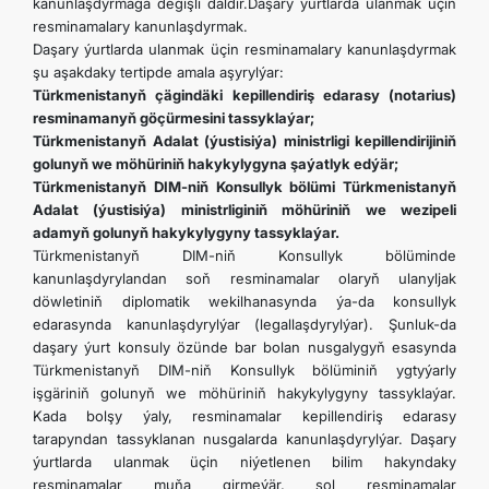
kanunlaşdyrmaga degişli däldir.Daşary ýurtlarda ulanmak üçin
resminamalary kanunlaşdyrmak.
Daşary ýurtlarda ulanmak üçin resminamalary kanunlaşdyrmak
şu aşakdaky tertipde amala aşyrylýar:
Türkmenistanyň çägindäki kepillendiriş edarasy (notarius)
resminamanyň göçürmesini tassyklaýar;
Türkmenistanyň Adalat (ýustisiýa) ministrligi kepillendirijiniň
golunyň we möhüriniň hakykylygyna şaýatlyk edýär;
Türkmenistanyň DIM-niň Konsullyk bölümi Türkmenistanyň
Adalat (ýustisiýa) ministrliginiň möhüriniň we wezipeli
adamyň golunyň hakykylygyny tassyklaýar.
Türkmenistanyň DIM-niň Konsullyk bölüminde
kanunlaşdyrylandan soň resminamalar olaryň ulanyljak
döwletiniň diplomatik wekilhanasynda ýa-da konsullyk
edarasynda kanunlaşdyrylýar (legallaşdyrylýar). Şunluk-da
daşary ýurt konsuly özünde bar bolan nusgalygyň esasynda
Türkmenistanyň DIM-niň Konsullyk bölüminiň ygtyýarly
işgäriniň golunyň we möhüriniň hakykylygyny tassyklaýar.
Kada bolşy ýaly, resminamalar kepillendiriş edarasy
tarapyndan tassyklanan nusgalarda kanunlaşdyrylýar. Daşary
ýurtlarda ulanmak üçin niýetlenen bilim hakyndaky
resminamalar muňa girmeýär, şol resminamalar