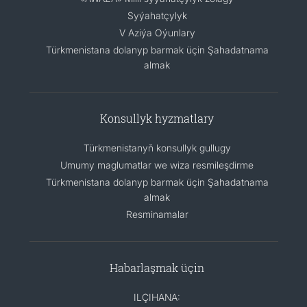
Syýahatçylyk
V Aziýa Oýunlary
Türkmenistana dolanyp barmak üçin Şahadatnama
almak
Konsullyk hyzmatlary
Türkmenistanyň konsullyk gullugy
Umumy maglumatlar we wiza resmileşdirme
Türkmenistana dolanyp barmak üçin Şahadatnama
almak
Resminamalar
Habarlaşmak üçin
ILÇIHANA: