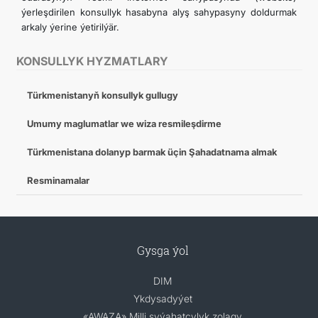
ýerleşdirilen konsullyk hasabyna alyş sahypasyny doldurmak
arkaly ýerine ýetirilýär.
KONSULLYK HYZMATLARY
Türkmenistanyň konsullyk gullugy
Umumy maglumatlar we wiza resmileşdirme
Türkmenistana dolanyp barmak üçin Şahadatnama almak
Resminamalar
Gysga ýol
DIM
Ykdysadyýet
«AWAZA» Milli syýahatçylyk zolagy