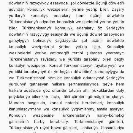
döwletiniň razyçylygy esasynda, şol döwletde üçünji döwletiň
adyndan konsullyk wezipelerini ýerine ýetirip biler. Daşary
ýurtlaryň konsullyk edaralary hem üçünji döwletde
Türkmenistanyň adyndan konsullyk wezipelerini ýerine ýetirip
biler. Türkmenistanyň konsullyk edaralary öz ýerleşýän
döwletiniň razyçylygy esasynda we üçünji döwlet tarapyndan
garşylygyň bolmadyk ýagdaýynda şol üçünji döwletde
konsullyk wezipelerini ýerine ýetirip biler. Konsullyk
wezipelerini ýerine ýetirmegiň tertibi şulardan ybaratdyr:
Türkmenistanyň raýatlary we ýuridiki taraplary bilen bagly
konsulyň wezipeleri. Konsul Türkmenistanyň raýatlarynyň we
ýuridiki taraplarynyň öz ýerleşýän döwletiniň kanunçylygynda
we Türkmenistanyň hem-de konsullyk edarasynyň ýerleşýän
ýurdunyň gatnaşýan halkara şertnamalarynda, şeýle hem
halkara adatlarda göz öňünde tutulan ähli hukuklardan doly
peýdalanyp bilmekleri üçin, ähli çäreleri görmäge borçludyr.
Mundan başga-da, konsul notarial hereketleri, konsullyk
kanunlaşdyrmany we konsullyk ýygymlaryny amala aşyrýar.
Konsulyň wezipesine Türkmenistanyň harby-kömekçi
gämileriniň harby korabllary, Türkmenistanyň gämileri,
Türkmenistanyň raýat howa gämileri, sanitariýa, fitosanitariýa