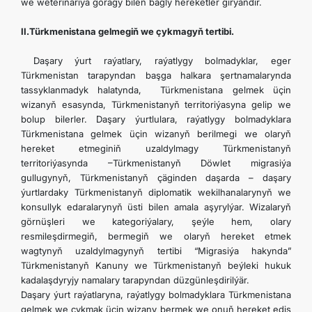
we weterinariýa goragy bilen bagly hereketler girýändir.
II.Türkmenistana gelmegiň we çykmagyň tertibi.
Daşary ýurt raýatlary, raýatlygy bolmadyklar, eger
Türkmenistan tarapyndan başga halkara şertnamalarynda
tassyklanmadyk halatynda, Türkmenistana gelmek üçin
wizanyň esasynda, Türkmenistanyň territoriýasyna gelip we
bolup bilerler. Daşary ýurtlulara, raýatlygy bolmadyklara
Türkmenistana gelmek üçin wizanyň berilmegi we olaryň
hereket etmeginiň uzaldylmagy Türkmenistanyň
territoriýasynda –Türkmenistanyň Döwlet migrasiýa
gullugynyň, Türkmenistanyň çäginden daşarda – daşary
ýurtlardaky Türkmenistanyň diplomatik wekilhanalarynyň we
konsullyk edaralarynyň üsti bilen amala aşyrylýar. Wizalaryň
görnüşleri we kategoriýalary, şeýle hem, olary
resmileşdirmegiň, bermegiň we olaryň hereket etmek
wagtynyň uzaldylmagynyň tertibi “Migrasiýa hakynda”
Türkmenistanyň Kanuny we Türkmenistanyň beýleki hukuk
kadalaşdyryjy namalary tarapyndan düzgünleşdirilýär.
Daşary ýurt raýatlaryna, raýatlygy bolmadyklara Türkmenistana
gelmek we çykmak üçin wizany bermek we onuň hereket ediş