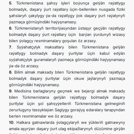
5
. Türkmenistana şahsy işleri boýunça gelýän raýatlygy
bolmadyk, daşary ýurt raýatlary üçin-bellenilen nusgada fiziki
şahslaryň çakylygy ýa-da raýatlygy ýok daşary ýurt raýatynyň
ýazmaça görnüşindäki haýyşnamasy.
6
. Türkmenistanyň territoriýasyndan üstaşyr geçýän raýatlygy
bolmadyk daşary ýurt raýatlary üçin barýan ýurdunyň wizasy
bilen ýolagçy resminamalary goşulan öz arzasy.
7
. Syýahatçylyk maksatlary bilen Türkmenistana gelýän
raýatlygy bolmadyk daşary ýurtlylar üçin kabul edýän
syýahatçylyk guramalaryň ýazmaça görnüşindäki haýyşnamasy
ýa-da öz arzasy.
8
. Bilim almak maksady bilen Türkmenistana gelýän raýatlygy
bolmadyk daşary ýurtlylar üçin okuw jaýlarynyň ýazmaça
görnüşindäki haýyşnamasy.
9
. Medisina barlaglaryny geçmek we bejergi almak maksady
bilen Türkmenistana gelýän raýatlygy bolmadyk daşary
ýurtlylar üçin şol şahsyýetleriň Türkmenistana gelmeginiň
zerurlugyny tassyklaýan Saglygy goraýyş edaralary tarapyndan
berlen resminamalar we öz arzasy.
10
. Halkara gatnawlarda ýolagçylaryň we ýükleriň gatnawyny
amala aşyrýan daşary ýurt ulag ekipažlarynyň düzümine girýän