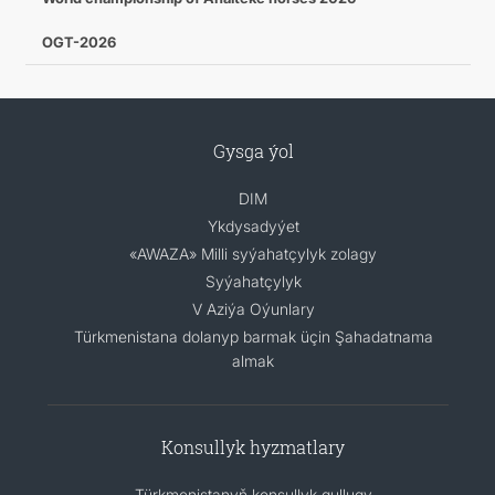
OGT-2026
Gysga ýol
DIM
Ykdysadyýet
«AWAZA» Milli syýahatçylyk zolagy
Syýahatçylyk
V Aziýa Oýunlary
Türkmenistana dolanyp barmak üçin Şahadatnama
almak
Konsullyk hyzmatlary
Türkmenistanyň konsullyk gullugy