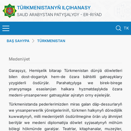
TÜRKMENISTANYŇ ILÇIHANASY
SAUD ARABYSTAN PATYŞALYGY - ER-RIÝAD
TK
BAŞ SAHYPA
TÜRKMENISTAN
BAŞ SAHYPA
HABARLAR
Medeniýet
Garaşsyz, Hemişelik bitarap Türkmenistan dünýä döwletleri
TÜRKMENISTAN
bilen dost-doganlyk hem-de özara bähbitli gatnaşyklary
yzygiderli ösdürýär. Parahatçylyga we birek-birege
ynanyşmaga esaslanýan halkara hyzmatdaşlykda özara
KONSULLYK HYZMATLARY
medeni-ynsanperwer gatnaşyklar aýratyn orny eýeleýär.
Türkmenistanda pederlerimizden miras galan däp-dessurlaryň
DIM
we ynsanperwerlik ýörelgeleriniň, türkmen halkynyň döredijilik
kuwwatynyň, milli medeniýetiň ösdürilmegine örän uly ähmiýet
ARAGATNAŞYK
berilýär we medeni diplomatiýa döwlet syýasatynyň möhüm
bölegi hökmünde garalýar. Teatrlar, kitaphanalar, muzeýler,