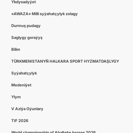
Ykdysadyýet
«AWAZA» Milli syýahatçylyk zolagy
Durmuş pudagy
Saglygy goraýyş
Bilim
TÜRKMENISTANYŇ HALKARA SPORT HYZMATDAŞLYGY
Syýahatçylyk
Medeniýet
Ylym
V Aziýa Oýunlary
TIF 2026
World championship of Ahalteke horses 2026