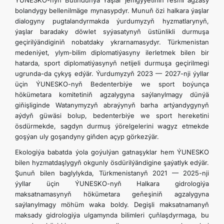
ÝUNESKO-nyň Bütindünýä Ýaşlar jemgyýetiniň resmi agzasy
bolandygy bellenilmäge mynasypdyr. Munuň özi halkara ýaşlar
dialogyny pugtalandyrmakda ýurdumyzyň hyzmatlarynyň,
ýaşlar baradaky döwlet syýasatynyň üstünlikli durmuşa
geçirilýändiginiň nobatdaky ykrarnamasydyr. Türkmenistan
medeniýet, ylym-bilim diplomatiýasyny ilerletmek bilen bir
hatarda, sport diplomatiýasynyň netijeli durmuşa geçirilmegi
ugrunda-da çykyş edýär. Ýurdumyzyň 2023 — 2027-nji ýyllar
üçin ÝUNESKO-nyň Bedenterbiýe we sport boýunça
hökümetara komitetiniň agzalygyna saýlanylmagy dünýä
giňişliginde Watanymyzyň abraýynyň barha artýandygynyň
aýdyň güwäsi bolup, bedenterbiýe we sport hereketini
ösdürmekde, sagdyn durmuş ýörelgelerini wagyz etmekde
goşýan uly goşandyny giňden açyp görkezýär.
Ekologiýa babatda ýola goýulýan gatnaşyklar hem ÝUNESKO
bilen hyzmatdaşlygyň okgunly ösdürilýändigine şaýatlyk edýär.
Şunuň bilen baglylykda, Türkmenistanyň 2021 — 2025-nji
ýyllar üçin ÝUNESKO-nyň Halkara gidrologiýa
maksatnamasynyň hökümetara geňeşiniň agzalygyna
saýlanylmagy möhüm waka boldy. Degişli maksatnamanyň
maksady gidrologiýa ulgamynda bilimleri çuňlaşdyrmaga, bu