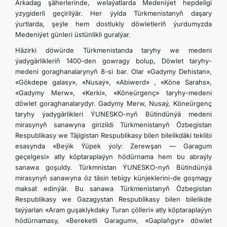
Arkadag şäherlerinde, welaýatlarda Medeniýet hepdeligi
yzygiderli geçirilýär. Her ýylda Türkmenistanyň daşary
ýurtlarda, şeýle hem dostlukly döwletleriň ýurdumyzda
Medeniýet günleri üstünlikli guralýar.
Häzirki döwürde Türkmenistanda taryhy we medeni
ýadygärlikleriň 1400-den gowragy bolup, Döwlet taryhy-
medeni goraghanalarynyň 8-si bar. Olar «Gadymy Dehistan»,
«Gökdepe galasy», «Nusaý», «Abiwerd» , «Köne Sarahs»,
«Gadymy Merw», «Kerki», «Köneürgenç» taryhy-medeni
döwlet goraghanalarydyr. Gadymy Merw, Nusaý, Köneürgenç
taryhy ýadygärlikleri ÝUNESKO-nyň Bütindünýä medeni
mirasynyň sanawyna girizildi Türkmenistanyň Özbegistan
Respublikasy we Täjigistan Respublikasy bilen bilelikdäki teklibi
esasynda «Beýik Ýüpek ýoly: Zerewşan — Garagum
geçelgesi» atly köptaraplaýyn hödürnama hem bu abraýly
sanawa goşuldy. Türkmnistan ÝUNESKO-nyň Bütindünýä
mirasynyň sanawyna öz täsin tebigy künjeklerini-de goşmagy
maksat edinýär. Bu sanawa Türkmenistanyň Özbegistan
Respublikasy we Gazagystan Respublikasy bilen bilelikde
taýýarlan «Aram guşaklykdaky Turan çölleri» atly köptaraplaýyn
hödürnamasy, «Bereketli Garagum», «Gaplaňgyr» döwlet