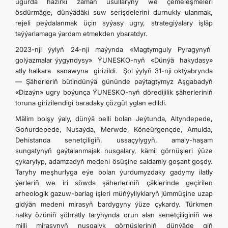
ugurda häzirki zaman usullaryny we çemeleşmeleri
ösdürmäge, dünýädäki suw serişdelerini durnukly ulanmak,
rejeli peýdalanmak üçin syýasy ugry, strategiýalary işläp
taýýarlamaga ýardam etmekden ybaratdyr.
2023-nji ýylyň 24-nji maýynda «Magtymguly Pyragynyň
golýazmalar ýygyndysy» ÝUNESKO-nyň «Dünýä hakydasy»
atly halkara sanawyna girizildi. Şol ýylyň 31-nji oktýabrynda
— Şäherleriň bütindünýä gününde paýtagtymyz Aşgabadyň
«Dizaýn» ugry boýunça ÝUNESKO-nyň döredijilik şäherleriniň
toruna girizilendigi baradaky çözgüt yglan edildi.
Mälim bolşy ýaly, dünýä belli bolan Jeýtunda, Altyndepede,
Goňurdepede, Nusaýda, Merwde, Köneürgençde, Amulda,
Dehistanda senetçiligiň, ussaçylygyň, amaly-haşam
sungatynyň gaýtalanmajak nusgalary, kämil görnüşleri ýüze
çykarylyp, adamzadyň medeni ösüşine saldamly goşant goşdy.
Taryhy meşhurlyga eýe bolan ýurdumyzdaky gadymy ilatly
ýerleriň we iri söwda şäherleriniň çäklerinde geçirilen
arheologik gazuw-barlag işleri müňýyllyklaryň jümmüşine uzap
gidýän medeni mirasyň bardygyny ýüze çykardy. Türkmen
halky özüniň şöhratly taryhynda orun alan senetçiliginiň we
milli mirasynyň nusgalyk görnüşleriniň dünýäde giň