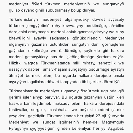
medeniýet öýleri türkmen medeniýetiniň we sungatynyň
gülläp ösýändiginiň subutnamasy bolup durýar.
Türkmenistanyň medeniýet ulgamyndaky döwlet syýasaty
türkmen jemgyýetiniň ruhy kuwwatyny berkitmäge, aň-bilim
derejesini artdyrmaga, medeni-ahlak gymmatlyklaryny we ruhy
bitewüligini aýawly saklamaga gönükdirilendir. Medeniýet
ulgamynyň gazanan üstünlikleri sungatyň dürli görnüşlerini
gaýtadan dikeltmäge we ösdürmäge, şeýle-de giň halkara
medeni gatnaşyklary has-da işjeňleşdirmäge ýardam edýär.
Häzirki wagtda Türkmenistanda milli mirasy, senetçilik we
ussaçylyk däpleri, amaly-haşam sungatyny ösdürmäge aýratyn
ähmiýet bermek bilen, bu ugurda halkara derejede amala
aşyrylýan tagallalara döwlet tarapyndan ähli şertler döredilýär.
Türkmenistanda medeniýet ulgamyny ösdürmek ugrunda giň
gerimli işler alnyp barylýar. Bu ugurda gazanylan üstünlikleri
has-da kämilleşdirmek maksady bilen, halkara derejesindäki
festiwallar, sergiler, maslahatlar we beýleki medeni çäreler
yzygiderli geçirilýär. Türkmenistanda her ýylyň 27-nji iýunynda
Medeniýet we sungat işgärleriniň hem-de Magtymguly
Pyragynyň şygryýet güni giňden bellenilýär, her ýyl Aşgabat,