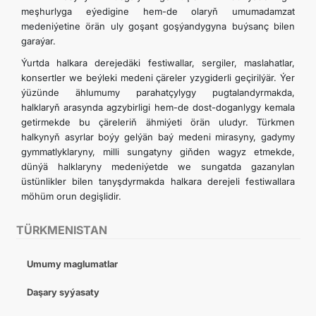
meşhurlyga eýedigine hem-de olaryň umumadamzat
medeniýetine örän uly goşant goşýandygyna buýsanç bilen
garaýar.
Ýurtda halkara derejedäki festiwallar, sergiler, maslahatlar,
konsertler we beýleki medeni çäreler yzygiderli geçirilýär. Ýer
ýüzünde ählumumy parahatçylygy pugtalandyrmakda,
halklaryň arasynda agzybirligi hem-de dost-doganlygy kemala
getirmekde bu çäreleriň ähmiýeti örän uludyr. Türkmen
halkynyň asyrlar boýy gelýän baý medeni mirasyny, gadymy
gymmatlyklaryny, milli sungatyny giňden wagyz etmekde,
dünýä halklaryny medeniýetde we sungatda gazanylan
üstünlikler bilen tanyşdyrmakda halkara derejeli festiwallara
möhüm orun degişlidir.
TÜRKMENISTAN
Umumy maglumatlar
Daşary syýasaty