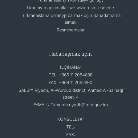
Umumy maglumatlar we wiza resmileşdirme
Türkmenistana dolanyp barmak üçin Şahadatnama
almak
Resminamalar
Habarlaşmak üçin
ILÇIHANA:
TEL: +966 11 2054898
FAX: +966 11 2052990
SALGY: Riyadh, Al-Wuroud district, Ahmad Al-Baihaqi
street, 4
E-MAIL: Tkmemb.riyadh@mfa.gov.tm
KONSULLYK:
TEL:
FAX: