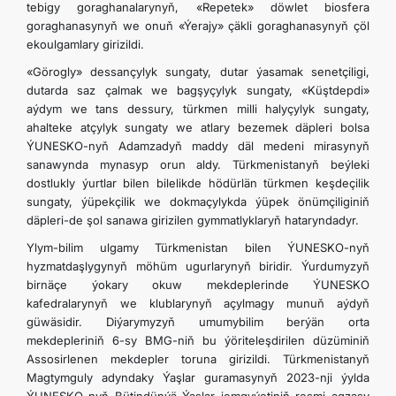
tebigy goraghanalarynyň, «Repetek» döwlet biosfera
goraghanasynyň we onuň «Ýerajy» çäkli goraghanasynyň çöl
ekoulgamlary girizildi.
«Görogly» dessançylyk sungaty, dutar ýasamak senetçiligi,
dutarda saz çalmak we bagşyçylyk sungaty, «Küştdepdi»
aýdym we tans dessury, türkmen milli halyçylyk sungaty,
ahalteke atçylyk sungaty we atlary bezemek däpleri bolsa
ÝUNESKO-nyň Adamzadyň maddy däl medeni mirasynyň
sanawynda mynasyp orun aldy. Türkmenistanyň beýleki
dostlukly ýurtlar bilen bilelikde hödürlän türkmen keşdeçilik
sungaty, ýüpekçilik we dokmaçylykda ýüpek önümçiliginiň
däpleri-de şol sanawa girizilen gymmatlyklaryň hataryndadyr.
Ylym-bilim ulgamy Türkmenistan bilen ÝUNESKO-nyň
hyzmatdaşlygynyň möhüm ugurlarynyň biridir. Ýurdumyzyň
birnäçe ýokary okuw mekdeplerinde ÝUNESKO
kafedralarynyň we klublarynyň açylmagy munuň aýdyň
güwäsidir. Diýarymyzyň umumybilim berýän orta
mekdepleriniň 6-sy BMG-niň bu ýöriteleşdirilen düzüminiň
Assosirlenen mekdepler toruna girizildi. Türkmenistanyň
Magtymguly adyndaky Ýaşlar guramasynyň 2023-nji ýylda