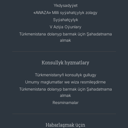
Ykdysadyýet
«AWAZA» Milli syýahatçylyk zolagy
Syýahatçylyk
V Aziýa Oýunlary
Türkmenistana dolanyp barmak üçin Şahadatnama
almak
Konsullyk hyzmatlary
Türkmenistanyň konsullyk gullugy
Umumy maglumatlar we wiza resmileşdirme
Türkmenistana dolanyp barmak üçin Şahadatnama
almak
Resminamalar
Habarlaşmak üçin