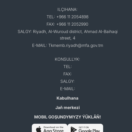
ILÇIHANA:
TEL: +966 11 2054898
FAX: +966 11 2052990
SALGY: Riyadh, Al-Wuroud district, Ahmad Al-Baihaqi
street, 4
E-MAIL: Tkmemb.riyadh@mfa.gov.tm
KONSULLYK:
TEL:
FAX:
SALGY:
E-MAIL:
Kabulhana
Jaň merkezi
MOBIL GOŞUNDYMYZY ÝÜKLÄŇ!