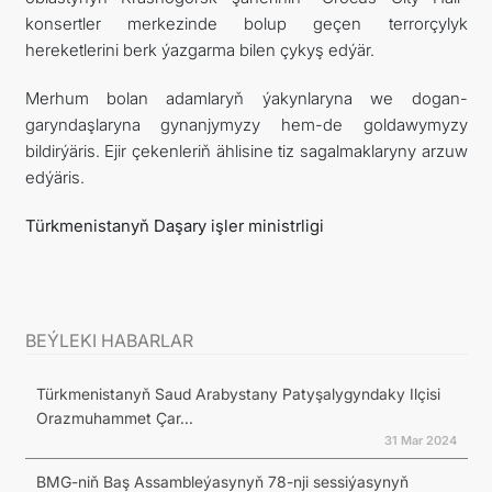
konsertler merkezinde bolup geçen terrorçylyk
hereketlerini berk ýazgarma bilen çykyş edýär.
Merhum bolan adamlaryň ýakynlaryna we dogan-
garyndaşlaryna gynanjymyzy hem-de goldawymyzy
bildirýäris. Ejir çekenleriň ählisine tiz sagalmaklaryny arzuw
edýäris.
Türkmenistanyň Daşary işler ministrligi
BEÝLEKI HABARLAR
Türkmenistanyň Saud Arabystany Patyşalygyndaky Ilçisi
Orazmuhammet Çar...
31 Mar 2024
BMG-niň Baş Assambleýasynyň 78-nji sessiýasynyň