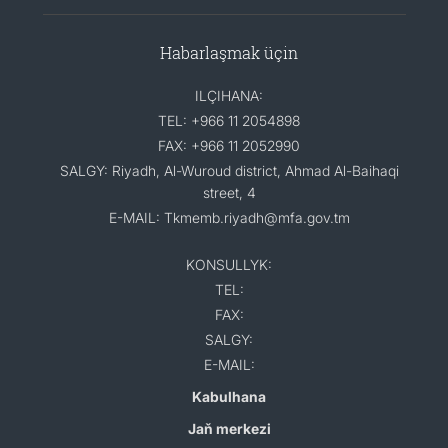
Habarlaşmak üçin
ILÇIHANA:
TEL: +966 11 2054898
FAX: +966 11 2052990
SALGY: Riyadh, Al-Wuroud district, Ahmad Al-Baihaqi
street, 4
E-MAIL: Tkmemb.riyadh@mfa.gov.tm
KONSULLYK:
TEL:
FAX:
SALGY:
E-MAIL:
Kabulhana
Jaň merkezi