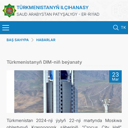
TÜRKMENISTANYŇ ILÇIHANASY
SAUD ARABYSTAN PATYŞALYGY - ER-RIÝAD
TK
BAŞ SAHYPA
HABARLAR
BAŞ SAHYPA
HABARLAR
Türkmenistanyň DIM-niň beýanaty
TÜRKMENISTAN
23
Mar
KONSULLYK HYZMATLARY
DIM
ARAGATNAŞYK
Türkmenistan 2024-nji ýylyň 22-nji martynda Moskwa
oblastynyň Krasnogorsk şäheriniň “Crocus City Hall”