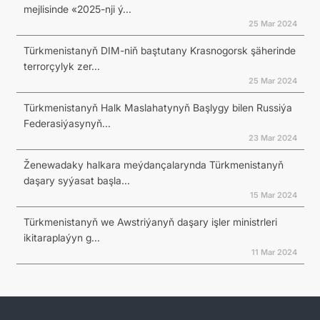
mejlisinde «2025-nji ý...
25 Mar 2024
Türkmenistanyň DIM-niň baştutany Krasnogorsk şäherinde
terrorçylyk zer...
25 Mar 2024
Türkmenistanyň Halk Maslahatynyň Başlygy bilen Russiýa
Federasiýasynyň...
23 Mar 2024
Ženewadaky halkara meýdançalarynda Türkmenistanyň
daşary syýasat başla...
15 Mar 2024
Türkmenistanyň we Awstriýanyň daşary işler ministrleri
ikitaraplaýyn g...
11 Mar 2024