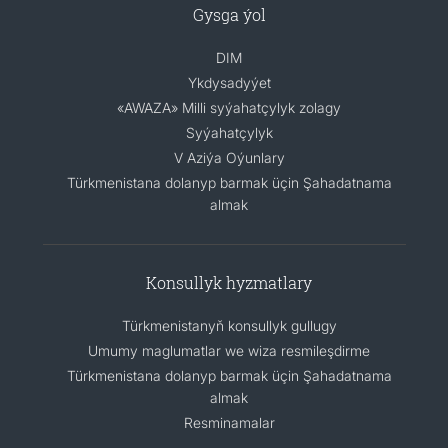
Gysga ýol
DIM
Ykdysadyýet
«AWAZA» Milli syýahatçylyk zolagy
Syýahatçylyk
V Aziýa Oýunlary
Türkmenistana dolanyp barmak üçin Şahadatnama
almak
Konsullyk hyzmatlary
Türkmenistanyň konsullyk gullugy
Umumy maglumatlar we wiza resmileşdirme
Türkmenistana dolanyp barmak üçin Şahadatnama
almak
Resminamalar